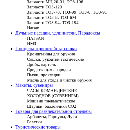
Запчасти МЦ 20-01, ТОЗ-106
Запчасти ТОЗ-120
Запчасти ТОЗ-78, ТОЗ-99, ТОЗ-8, ТОЗ-91
Запчасти ТОЗ-Б, ТОЗ-БМ
Запчасти ТОЗ-94, ТОЗ-194
Hatsan
Дульные насадки, удлинители, Парадоксы
HATSAN
ИМЗ
Прицелы, кронштейны, сошки
Кронштейны для оружия
Сошки. рукоятки тактические
Дробь, картечь
Средства для снарядки
Пыжи, прокладки
Масла для ухода и чистки оружия
Макеты, сувениры
ЧАСЫ КОМАНДИРСКИЕ
ХОЛОДНОЕ (СУВЕНИРЫ)
Мишени пневматические
Шарики, баллончики СО2
Товары для развлекательной стрельбы
Арбалеты, Гарпуны, Луки
Рогатки
Туристические товары