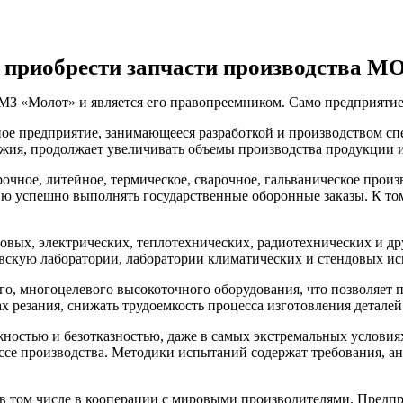
е приобрести запчасти производства М
З «Молот» и является его правопреемником. Само предприятие
е предприятие, занимающееся разработкой и производством сп
ужия, продолжает увеличивать объемы производства продукции 
чное, литейное, термическое, сварочное, гальваническое произв
ию успешно выполнять государственные оборонные заказы. К том
овых, электрических, теплотехнических, радиотехнических и д
вскую лаборатории, лаборатории климатических и стендовых и
о, многоцелевого высокоточного оборудования, что позволяет п
 резания, снижать трудоемкость процесса изготовления деталей
остью и безотказностью, даже в самых экстремальных условия
ссе производства. Методики испытаний содержат требования, а
в том числе в кооперации с мировыми производителями. Предп