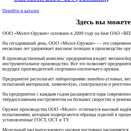
Перейти в каталог
Здесь вы может
ООО «Молот-Оружие» основано в 2009 году на базе ОАО «ВПМ
На сегодняшний день, ООО «Молот-Оружие» — это современно
несколько лет удерживает высокие позиции в производстве ор
В производственный комплекс предприятия входят: механосборо
инструментальное производство. Все это позволяет предприят
ведущих производителей спортивно-охотничьего оружия.
Предприятие располагает лабораториями линейно-угловых, вес
испытаний материалов, химическую, спектральную и рентгено
На предприятии с каждым годом расширяется парк современног
твёрдосплавным инструментом на больших скоростях и режимах
Оружие производства ООО «Молот» отличается высокой надёжн
испытаниями, которым подвергаются образцы изделий в проце
установленные ГОСТ, ОСТ и ТУ.
Модельный ряд выпускаемого оружия постоянно расширяется, 