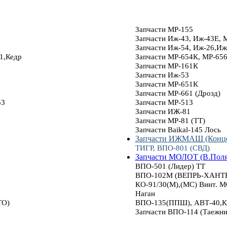
Запчасти МР-155
Запчасти Иж-43, Иж-43Е, 
Запчасти Иж-54, Иж-26,Иж
1,Кедр
Запчасти МР-654К, МР-65
Запчасти МР-161К
Запчасти Иж-53
Запчасти МР-651К
Запчасти МР-661 (Дрозд)
53
Запчасти МР-513
Запчасти ИЖ-81
Запчасти МР-81 (ТТ)
Запчасти Baikal-145 Лось
Запчасти ИЖМАШ (Конце
ТИГР, ВПО-801 (СВД)
Запчасти МОЛОТ (В.Пол
ВПО-501 (Лидер) ТТ
ВПО-102М (ВЕПРЬ-ХАНТЕР
КО-91/30(М),(МС) Винт.
Наган
ТО)
ВПО-135(ППШ), АВТ-40,К
Запчасти ВПО-114 (Таежни