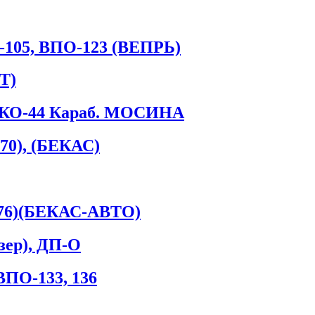
105, ВПО-123 (ВЕПРЬ)
Т)
 КО-44 Караб. МОСИНА
х70), (БЕКАС)
6х76)(БЕКАС-АВТО)
ер), ДП-О
 ВПО-133, 136