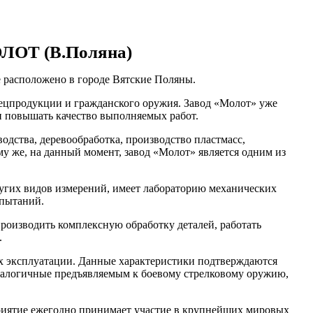
ОЛОТ (В.Поляна)
 расположено в городе Вятские Поляны.
ецпродукции и гражданского оружия. Завод «Молот» уже
и повышать качество выполняемых работ.
одства, деревообработка, производство пластмасс,
у же, на данный момент, завод «Молот» является одним из
ругих видов измерений, имеет лабораторию механических
спытаний.
роизводить комплексную обработку деталей, работать
.
х эксплуатации. Данные характеристики подтверждаются
налогичные предъявляемым к боевому стрелковому оружию,
риятие ежегодно принимает участие в крупнейших мировых