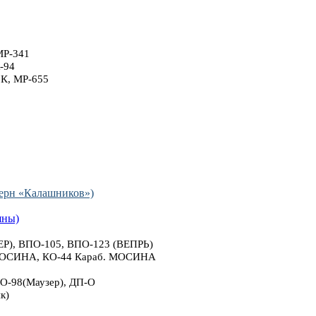
МР-341
-94
6К, МР-655
рн «Калашников»)
яны)
), ВПО-105, ВПО-123 (ВЕПРЬ)
 МОСИНА, КО-44 Караб. МОСИНА
О-98(Маузер), ДП-О
к)