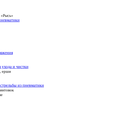
 «Рысь»
пневматики
ряжения
я ухода и чистки
, ерши
 стрельбы из пневматики
винтовок
ые