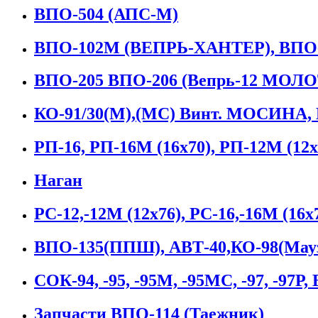
ВПО-504 (АПС-М)
ВПО-102М (ВЕПРЬ-ХАНТЕР), ВПО-
ВПО-205 ВПО-206 (Вепрь-12 МОЛО
КО-91/30(М),(МС) Винт. МОСИНА,
РП-16, РП-16М (16х70), РП-12М (12
Наган
РС-12,-12М (12х76), РС-16,-16М (1
ВПО-135(ППШ), АВТ-40,КО-98(Мауз
СОК-94, -95, -95М, -95МС, -97, -97Р,
Запчасти ВПО-114 (Таежник)