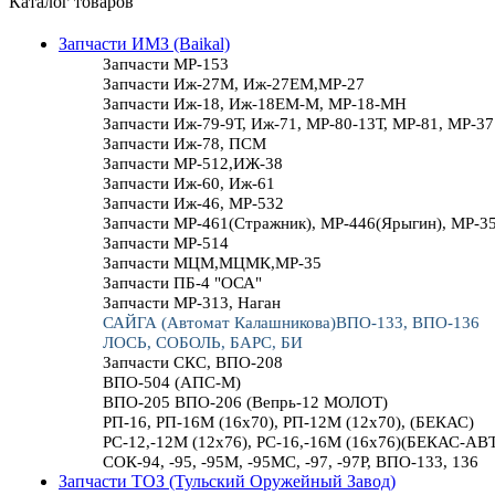
Каталог товаров
Запчасти ИМЗ (Baikal)
Запчасти МР-153
Запчасти Иж-27М, Иж-27ЕМ,МР-27
Запчасти Иж-18, Иж-18ЕМ-М, МР-18-МН
Запчасти Иж-79-9Т, Иж-71, МР-80-13Т, МР-81, МР-37
Запчасти Иж-78, ПСМ
Запчасти МР-512,ИЖ-38
Запчасти Иж-60, Иж-61
Запчасти Иж-46, МР-532
Запчасти МР-461(Стражник), МР-446(Ярыгин), МР-3
Запчасти МР-514
Запчасти МЦМ,МЦМК,МР-35
Запчасти ПБ-4 "ОСА"
Запчасти МР-313, Наган
САЙГА (Автомат Калашникова)ВПО-133, ВПО-136
ЛОСЬ, СОБОЛЬ, БАРС, БИ
Запчасти СКС, ВПО-208
ВПО-504 (АПС-М)
ВПО-205 ВПО-206 (Вепрь-12 МОЛОТ)
РП-16, РП-16М (16х70), РП-12М (12х70), (БЕКАС)
РС-12,-12М (12х76), РС-16,-16М (16х76)(БЕКАС-АВ
СОК-94, -95, -95М, -95МС, -97, -97Р, ВПО-133, 136
Запчасти ТОЗ (Тульский Оружейный Завод)