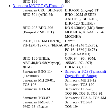
ВПО-136
БИ
Запчасти МОЛОТ (В.Поляны)
Запчасти СКС, ВПО-208
ВПО-501 (Лидер) ТТ
ВПО-504 (АПС-М)
ВПО-102М (ВЕПРЬ-
ХАНТЕР), ВПО-105,
ВПО-123 (ВЕПРЬ)
ВПО-205 ВПО-206
КО-91/30(М),(МС) Винт.
(Вепрь-12 МОЛОТ)
МОСИНА, КО-44 Караб.
МОСИНА
РП-16, РП-16М (16х70),
Наган
РП-12М (12х70), (БЕКАС)
РС-12,-12М (12х76),
РС-16,-16М (16х76)
(БЕКАС-АВТО)
ВПО-135(ППШ),
СОК-94, -95, -95М,
АВТ-40,КО-98(Маузер),
-95МС, -97, -97Р,
ДП-О
ВПО-133, 136
Запчасти ВПО-114
Запчасти ТОЗ (Тульский
(Таежник)
Оружейный Завод)
Запчасти МЦ 20-01,
Запчасти МЦ 21-12
ТОЗ-106
Запчасти ТОЗ-120
Запчасти ТОЗ-34
Запчасти ТОЗ-78,
ТОЗ-99, ТОЗ-8, ТОЗ-91
Запчасти ТОЗ-87
Запчасти ТОЗ-Б, ТОЗ-БМ
Запчасти РМБ-93 /
Запчасти ТОЗ-94,
РМО-93 «Рысь»
ТОЗ-194