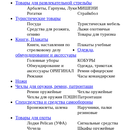
Товары для развлекательной стрельбы
Арбалеты, Гарпуны, Луки
МИШЕНИ
Рогатки
Страйкбол
Туристические товары
Посуда
Туристическая мебель
Средства для розжига,
Лыжи охотничьи
огниво
Товары для туризма
Книги, Плакаты
Книги, наставления по
Плакаты учебные
стрелковому делу
Одежда,
обмундирование и аксессуары
Головные уборы
КОБУРЫ
Обмундирование и
Одежда, трикотаж
аксессуары ОРИГИНАЛ
Ремни офицерские
Рюкзаки
Часы командирские
Ножи
Чехлы для оружия, ремни, патронташи
Ремни оружейные
Чехлы оружейные
Чехлы для оружия ПЭШН
Патронташи
Спецсредства и средства самообороны
Бронежилеты, шлема
Наручники, палки
резиновые
Товары для охоты
Лодки Pelican (УФА)
Сигнальные средства
Чучела
Шкафы оружейные