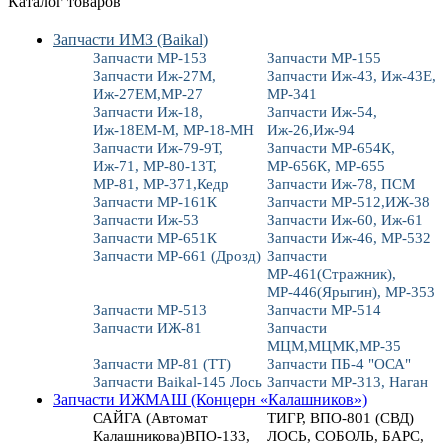
Каталог товаров
Запчасти ИМЗ (Baikal)
Запчасти МР-153
Запчасти МР-155
Запчасти Иж-27М,
Запчасти Иж-43, Иж-43Е,
Иж-27ЕМ,МР-27
МР-341
Запчасти Иж-18,
Запчасти Иж-54,
Иж-18ЕМ-М, МР-18-МН
Иж-26,Иж-94
Запчасти Иж-79-9Т,
Запчасти МР-654К,
Иж-71, МР-80-13Т,
МР-656К, МР-655
МР-81, МР-371,Кедр
Запчасти Иж-78, ПСМ
Запчасти МР-161К
Запчасти МР-512,ИЖ-38
Запчасти Иж-53
Запчасти Иж-60, Иж-61
Запчасти МР-651К
Запчасти Иж-46, МР-532
Запчасти МР-661 (Дрозд)
Запчасти
МР-461(Стражник),
МР-446(Ярыгин), МР-353
Запчасти МР-513
Запчасти МР-514
Запчасти ИЖ-81
Запчасти
МЦМ,МЦМК,МР-35
Запчасти МР-81 (ТТ)
Запчасти ПБ-4 "ОСА"
Запчасти Baikal-145 Лось
Запчасти МР-313, Наган
Запчасти ИЖМАШ (Концерн «Калашников»)
САЙГА (Автомат
ТИГР, ВПО-801 (СВД)
Калашникова)ВПО-133,
ЛОСЬ, СОБОЛЬ, БАРС,