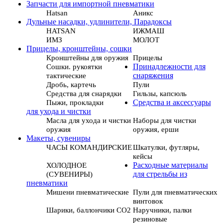
Запчасти для импортной пневматики
Hatsan
Аникс
Дульные насадки, удлинители, Парадоксы
HATSAN
ИЖМАШ
ИМЗ
МОЛОТ
Прицелы, кронштейны, сошки
Кронштейны для оружия
Прицелы
Сошки. рукоятки
Принадлежности для
тактические
снаряжения
Дробь, картечь
Пули
Средства для снарядки
Гильзы, капсюль
Пыжи, прокладки
Средства и аксессуары
для ухода и чистки
Масла для ухода и чистки
Наборы для чистки
оружия
оружия, ерши
Макеты, сувениры
ЧАСЫ КОМАНДИРСКИЕ
Шкатулки, футляры,
кейсы
ХОЛОДНОЕ
Расходные материалы
(СУВЕНИРЫ)
для стрельбы из
пневматики
Мишени пневматические
Пули для пневматических
винтовок
Шарики, баллончики СО2
Наручники, палки
резиновые