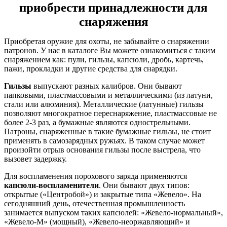
приобрести принадлежности для
снаряжения
Приобретая оружие для охоты, не забывайте о снаряжении
патронов. У нас в каталоге Вы можете ознакомиться с таким
снаряжением как: пули, гильзы, капсюли, дробь, картечь,
пажи, прокладки и другие средства для снарядки.
Гильзы
выпускают разных калибров. Они бывают
папковыми, пластмассовыми и металлическими (из латуни,
стали или алюминия). Металлические (латунные) гильзы
позволяют многократное переснаряжение, пластмассовые не
более 2-3 раз, а бумажные являются однострельными.
Патроны, снаряженные в такие бумажные гильзы, не стоит
применять в самозарядных ружьях. В таком случае может
произойти отрыв основания гильзы после выстрела, что
вызовет задержку.
Для воспламенения порохового заряда применяются
капсюли-воспламенители
. Они бывают двух типов:
открытые («Центробой») и закрытые типа «Жевело». На
сегодняшний день, отечественная промышленность
занимается выпуском таких капсюлей: «Жевело-нормальный»,
«Жевело-М» (мощный), «Жевело-неоржавляющий» и