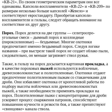
«КВ-21». По своим геометрическим параметрам они все
одинаковы. Капсюли-воспламенители «КВ-22» и «КВ-209» по
размерам несколько больше капсюлей «Жевело» и
соответствуют евростандарту. Приобретая капсюли-
воспламенители и гильзы, следует обращать внимание на
соответствие их друг другу.
Порох.
Порох делится на две группы — селитросеро-
угольные смеси – дымный порох и коллоидные
(пироксилиновые) — бездымные. Многие охотники
предпочитают именно бездымный порох. Следуя логике
названия – при выстреле такой порох не создает облако пыли,
следовательно, он меньше загрязняет ствол ружья.
Также, в гильзу на порох досылается картонная
прокладка
, а
в качестве пороховых
пыжей
используются войлочные,
древесноволокнистые и полиэтиленовые. Охотники отдают
предпочтение полиэтиленовым пыжам со стаканчиками для
дроби. Они избавляют охотника от кропотливой работы по
подбору высоты войлочных или древесноволокнистых
пыжей, а также необходимости применять прокладки на
порох. Полиэтиленовые пыжи с концентраторами для дроби
ускоряют процесс снаряжения патронов, способствуют
повышению кучности и резкости боя, а также препятствуют
«свинцовке» канала ствола.