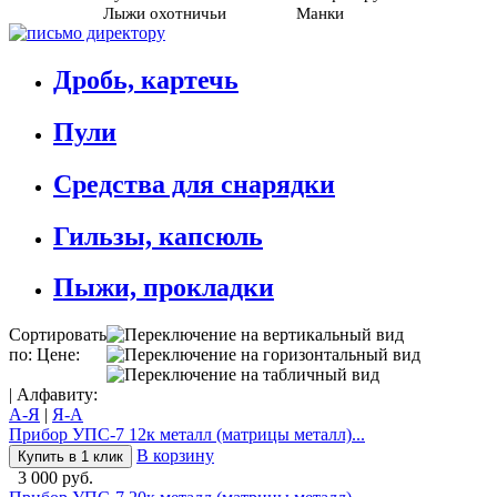
Лыжи охотничьи
Манки
Дробь, картечь
Пули
Средства для снарядки
Гильзы, капсюль
Пыжи, прокладки
Сортировать
по: Цене:
| Алфавиту:
А-Я
|
Я-А
Прибор УПС-7 12к металл (матрицы металл)...
В корзину
Купить в 1 клик
3 000 руб.