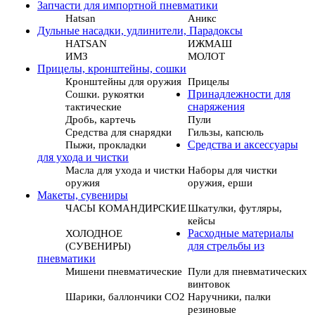
Запчасти для импортной пневматики
Hatsan
Аникс
Дульные насадки, удлинители, Парадоксы
HATSAN
ИЖМАШ
ИМЗ
МОЛОТ
Прицелы, кронштейны, сошки
Кронштейны для оружия
Прицелы
Сошки. рукоятки
Принадлежности для
тактические
снаряжения
Дробь, картечь
Пули
Средства для снарядки
Гильзы, капсюль
Пыжи, прокладки
Средства и аксессуары
для ухода и чистки
Масла для ухода и чистки
Наборы для чистки
оружия
оружия, ерши
Макеты, сувениры
ЧАСЫ КОМАНДИРСКИЕ
Шкатулки, футляры,
кейсы
ХОЛОДНОЕ
Расходные материалы
(СУВЕНИРЫ)
для стрельбы из
пневматики
Мишени пневматические
Пули для пневматических
винтовок
Шарики, баллончики СО2
Наручники, палки
резиновые