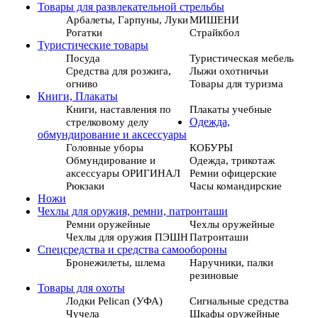
Товары для развлекательной стрельбы
Арбалеты, Гарпуны, Луки
МИШЕНИ
Рогатки
Страйкбол
Туристические товары
Посуда
Туристическая мебель
Средства для розжига,
Лыжи охотничьи
огниво
Товары для туризма
Книги, Плакаты
Книги, наставления по
Плакаты учебные
стрелковому делу
Одежда,
обмундирование и аксессуары
Головные уборы
КОБУРЫ
Обмундирование и
Одежда, трикотаж
аксессуары ОРИГИНАЛ
Ремни офицерские
Рюкзаки
Часы командирские
Ножи
Чехлы для оружия, ремни, патронташи
Ремни оружейные
Чехлы оружейные
Чехлы для оружия ПЭШН
Патронташи
Спецсредства и средства самообороны
Бронежилеты, шлема
Наручники, палки
резиновые
Товары для охоты
Лодки Pelican (УФА)
Сигнальные средства
Чучела
Шкафы оружейные