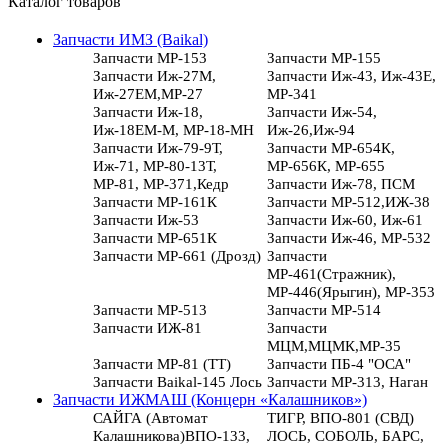
Каталог товаров
Запчасти ИМЗ (Baikal)
Запчасти МР-153
Запчасти МР-155
Запчасти Иж-27М,
Запчасти Иж-43, Иж-43Е,
Иж-27ЕМ,МР-27
МР-341
Запчасти Иж-18,
Запчасти Иж-54,
Иж-18ЕМ-М, МР-18-МН
Иж-26,Иж-94
Запчасти Иж-79-9Т,
Запчасти МР-654К,
Иж-71, МР-80-13Т,
МР-656К, МР-655
МР-81, МР-371,Кедр
Запчасти Иж-78, ПСМ
Запчасти МР-161К
Запчасти МР-512,ИЖ-38
Запчасти Иж-53
Запчасти Иж-60, Иж-61
Запчасти МР-651К
Запчасти Иж-46, МР-532
Запчасти МР-661 (Дрозд)
Запчасти
МР-461(Стражник),
МР-446(Ярыгин), МР-353
Запчасти МР-513
Запчасти МР-514
Запчасти ИЖ-81
Запчасти
МЦМ,МЦМК,МР-35
Запчасти МР-81 (ТТ)
Запчасти ПБ-4 "ОСА"
Запчасти Baikal-145 Лось
Запчасти МР-313, Наган
Запчасти ИЖМАШ (Концерн «Калашников»)
САЙГА (Автомат
ТИГР, ВПО-801 (СВД)
Калашникова)ВПО-133,
ЛОСЬ, СОБОЛЬ, БАРС,