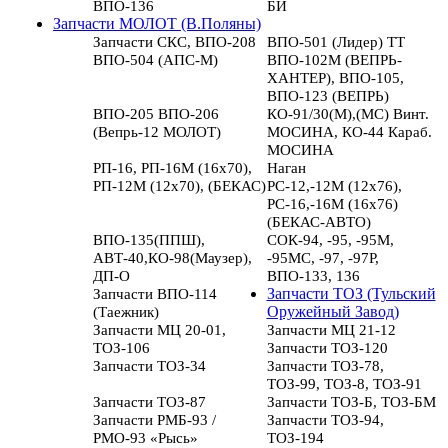
ВПО-136
БИ
Запчасти МОЛОТ (В.Поляны)
Запчасти СКС, ВПО-208
ВПО-501 (Лидер) ТТ
ВПО-504 (АПС-М)
ВПО-102М (ВЕПРЬ-
ХАНТЕР), ВПО-105,
ВПО-123 (ВЕПРЬ)
ВПО-205 ВПО-206
КО-91/30(М),(МС) Винт.
(Вепрь-12 МОЛОТ)
МОСИНА, КО-44 Караб.
МОСИНА
РП-16, РП-16М (16х70),
Наган
РП-12М (12х70), (БЕКАС)
РС-12,-12М (12х76),
РС-16,-16М (16х76)
(БЕКАС-АВТО)
ВПО-135(ППШ),
СОК-94, -95, -95М,
АВТ-40,КО-98(Маузер),
-95МС, -97, -97Р,
ДП-О
ВПО-133, 136
Запчасти ВПО-114
Запчасти ТОЗ (Тульский
(Таежник)
Оружейный Завод)
Запчасти МЦ 20-01,
Запчасти МЦ 21-12
ТОЗ-106
Запчасти ТОЗ-120
Запчасти ТОЗ-34
Запчасти ТОЗ-78,
ТОЗ-99, ТОЗ-8, ТОЗ-91
Запчасти ТОЗ-87
Запчасти ТОЗ-Б, ТОЗ-БМ
Запчасти РМБ-93 /
Запчасти ТОЗ-94,
РМО-93 «Рысь»
ТОЗ-194