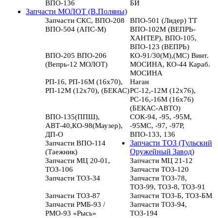
ВПО-136
БИ
Запчасти МОЛОТ (В.Поляны)
Запчасти СКС, ВПО-208
ВПО-501 (Лидер) ТТ
ВПО-504 (АПС-М)
ВПО-102М (ВЕПРЬ-
ХАНТЕР), ВПО-105,
ВПО-123 (ВЕПРЬ)
ВПО-205 ВПО-206
КО-91/30(М),(МС) Винт.
(Вепрь-12 МОЛОТ)
МОСИНА, КО-44 Караб.
МОСИНА
РП-16, РП-16М (16х70),
Наган
РП-12М (12х70), (БЕКАС)
РС-12,-12М (12х76),
РС-16,-16М (16х76)
(БЕКАС-АВТО)
ВПО-135(ППШ),
СОК-94, -95, -95М,
АВТ-40,КО-98(Маузер),
-95МС, -97, -97Р,
ДП-О
ВПО-133, 136
Запчасти ВПО-114
Запчасти ТОЗ (Тульский
(Таежник)
Оружейный Завод)
Запчасти МЦ 20-01,
Запчасти МЦ 21-12
ТОЗ-106
Запчасти ТОЗ-120
Запчасти ТОЗ-34
Запчасти ТОЗ-78,
ТОЗ-99, ТОЗ-8, ТОЗ-91
Запчасти ТОЗ-87
Запчасти ТОЗ-Б, ТОЗ-БМ
Запчасти РМБ-93 /
Запчасти ТОЗ-94,
РМО-93 «Рысь»
ТОЗ-194