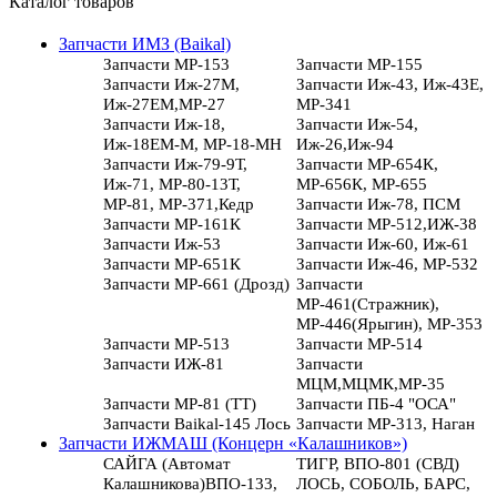
Каталог товаров
Запчасти ИМЗ (Baikal)
Запчасти МР-153
Запчасти МР-155
Запчасти Иж-27М,
Запчасти Иж-43, Иж-43Е,
Иж-27ЕМ,МР-27
МР-341
Запчасти Иж-18,
Запчасти Иж-54,
Иж-18ЕМ-М, МР-18-МН
Иж-26,Иж-94
Запчасти Иж-79-9Т,
Запчасти МР-654К,
Иж-71, МР-80-13Т,
МР-656К, МР-655
МР-81, МР-371,Кедр
Запчасти Иж-78, ПСМ
Запчасти МР-161К
Запчасти МР-512,ИЖ-38
Запчасти Иж-53
Запчасти Иж-60, Иж-61
Запчасти МР-651К
Запчасти Иж-46, МР-532
Запчасти МР-661 (Дрозд)
Запчасти
МР-461(Стражник),
МР-446(Ярыгин), МР-353
Запчасти МР-513
Запчасти МР-514
Запчасти ИЖ-81
Запчасти
МЦМ,МЦМК,МР-35
Запчасти МР-81 (ТТ)
Запчасти ПБ-4 "ОСА"
Запчасти Baikal-145 Лось
Запчасти МР-313, Наган
Запчасти ИЖМАШ (Концерн «Калашников»)
САЙГА (Автомат
ТИГР, ВПО-801 (СВД)
Калашникова)ВПО-133,
ЛОСЬ, СОБОЛЬ, БАРС,