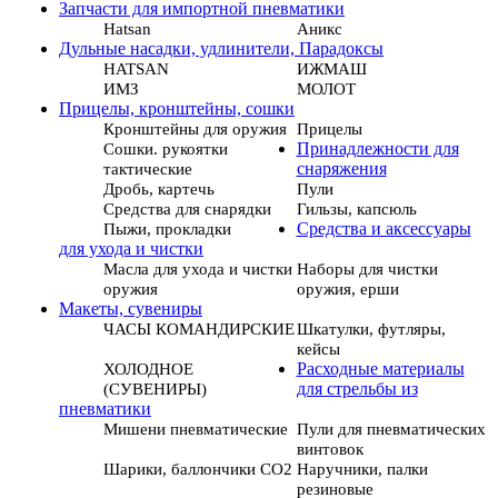
Запчасти для импортной пневматики
Hatsan
Аникс
Дульные насадки, удлинители, Парадоксы
HATSAN
ИЖМАШ
ИМЗ
МОЛОТ
Прицелы, кронштейны, сошки
Кронштейны для оружия
Прицелы
Сошки. рукоятки
Принадлежности для
тактические
снаряжения
Дробь, картечь
Пули
Средства для снарядки
Гильзы, капсюль
Пыжи, прокладки
Средства и аксессуары
для ухода и чистки
Масла для ухода и чистки
Наборы для чистки
оружия
оружия, ерши
Макеты, сувениры
ЧАСЫ КОМАНДИРСКИЕ
Шкатулки, футляры,
кейсы
ХОЛОДНОЕ
Расходные материалы
(СУВЕНИРЫ)
для стрельбы из
пневматики
Мишени пневматические
Пули для пневматических
винтовок
Шарики, баллончики СО2
Наручники, палки
резиновые