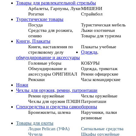
Товары для развлекательной стрельбы
Арбалеты, Гарпуны, Луки
МИШЕНИ
Рогатки
Страйкбол
Туристические товары
Посуда
Туристическая мебель
Средства для розжига,
Лыжи охотничьи
огниво
Товары для туризма
Книги, Плакаты
Книги, наставления по
Плакаты учебные
стрелковому делу
Одежда,
обмундирование и аксессуары
Головные уборы
КОБУРЫ
Обмундирование и
Одежда, трикотаж
аксессуары ОРИГИНАЛ
Ремни офицерские
Рюкзаки
Часы командирские
Ножи
Чехлы для оружия, ремни, патронташи
Ремни оружейные
Чехлы оружейные
Чехлы для оружия ПЭШН
Патронташи
Спецсредства и средства самообороны
Бронежилеты, шлема
Наручники, палки
резиновые
Товары для охоты
Лодки Pelican (УФА)
Сигнальные средства
Чучела
Шкафы оружейные