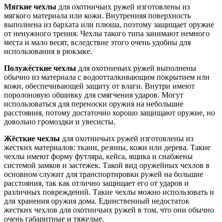
Мягкие чехлы
для охотничьих ружей изготовлены из
мягкого материала или кожи. Внутренняя поверхность
выполнена из бархата или плюша, поэтому защищает оружие
от ненужного трения. Чехлы такого типа занимают немного
места и мало весят, вследствие этого очень удобны для
использования в рюкзаке.
Полужёсткие чехлы
для охотничьих ружей выполнены
обычно из материала с водоотталкивающим покрытием или
кожи, обеспечивающей защиту от влаги. Внутри имеют
поролоновую обшивку для смягчения ударов. Могут
использоваться для переноски оружия на небольшие
расстояния, потому достаточно хорошо защищают оружие, но
довольно громоздки и увесисты.
Жёсткие чехлы
для охотничьих ружей изготовлены из
жестких материалов: ткани, резины, кожи или дерева. Такие
чехлы имеют форму футляра, кейса, ящика и снабжены
системой замков и застежек. Такой вид оружейных чехлов в
основном служит для транспортировки ружей на большие
расстояния, так как отлично защищает его от ударов и
различных повреждений. Такие чехлы можно использовать и
для хранения оружия дома. Единственный недостаток
жестких чехлов для охотничьих ружей в том, что они обычно
очень габаритные и тяжелые.