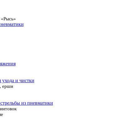
 «Рысь»
пневматики
ряжения
я ухода и чистки
, ерши
 стрельбы из пневматики
винтовок
ые