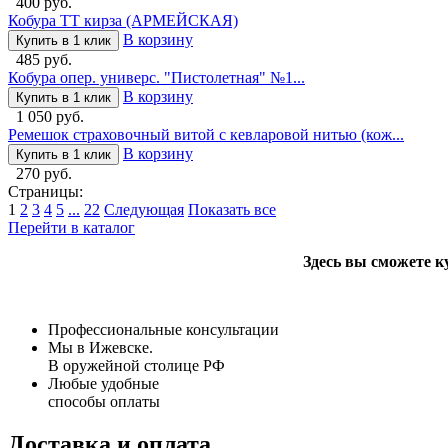
400 руб.
Кобура ТТ кирза (АРМЕЙСКАЯ)
В корзину
Купить в 1 клик
485 руб.
Кобура опер. универс. "Пистолетная" №1...
В корзину
Купить в 1 клик
1 050 руб.
Ремешок страховочный витой с кевларовой нитью (кож...
В корзину
Купить в 1 клик
270 руб.
Страницы:
1
2
3
4
5
...
22
Следующая
Показать все
Перейти в каталог
Здесь вы сможете к
Профессиональные консультации
Мы в Ижевске.
В оружейной столице РФ
Любые удобные
способы оплаты
Доставка и оплата