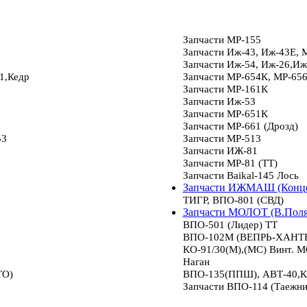
Запчасти МР-155
Запчасти Иж-43, Иж-43Е, 
Запчасти Иж-54, Иж-26,Иж
1,Кедр
Запчасти МР-654К, МР-65
Запчасти МР-161К
Запчасти Иж-53
Запчасти МР-651К
Запчасти МР-661 (Дрозд)
53
Запчасти МР-513
Запчасти ИЖ-81
Запчасти МР-81 (ТТ)
Запчасти Baikal-145 Лось
Запчасти ИЖМАШ (Конце
ТИГР, ВПО-801 (СВД)
Запчасти МОЛОТ (В.Пол
ВПО-501 (Лидер) ТТ
ВПО-102М (ВЕПРЬ-ХАНТЕР
КО-91/30(М),(МС) Винт.
Наган
ТО)
ВПО-135(ППШ), АВТ-40,К
Запчасти ВПО-114 (Таежни