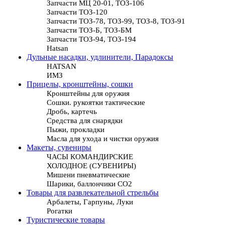
Запчасти МЦ 20-01, ТОЗ-106
Запчасти ТОЗ-120
Запчасти ТОЗ-78, ТОЗ-99, ТОЗ-8, ТОЗ-91
Запчасти ТОЗ-Б, ТОЗ-БМ
Запчасти ТОЗ-94, ТОЗ-194
Hatsan
Дульные насадки, удлинители, Парадоксы
HATSAN
ИМЗ
Прицелы, кронштейны, сошки
Кронштейны для оружия
Сошки. рукоятки тактические
Дробь, картечь
Средства для снарядки
Пыжи, прокладки
Масла для ухода и чистки оружия
Макеты, сувениры
ЧАСЫ КОМАНДИРСКИЕ
ХОЛОДНОЕ (СУВЕНИРЫ)
Мишени пневматические
Шарики, баллончики СО2
Товары для развлекательной стрельбы
Арбалеты, Гарпуны, Луки
Рогатки
Туристические товары