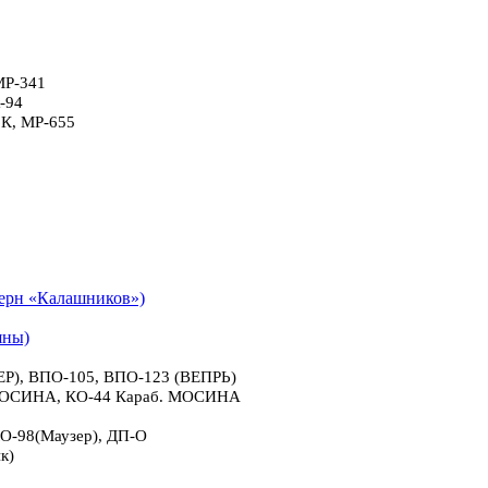
МР-341
-94
6К, МР-655
рн «Калашников»)
яны)
), ВПО-105, ВПО-123 (ВЕПРЬ)
 МОСИНА, КО-44 Караб. МОСИНА
О-98(Маузер), ДП-О
к)