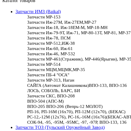
Каталог товаров
Запчасти ИМЗ (Baikal)
Запчасти МР-153
Запчасти Иж-27М, Иж-27ЕМ,МР-27
Запчасти Иж-18, Иж-18ЕМ-М, МР-18-МН
Запчасти Иж-79-9Т, Иж-71, МР-80-13Т, МР-81, МР-37
Запчасти Иж-78, ПСМ
Запчасти МР-512,ИЖ-38
Запчасти Иж-60, Иж-61
Запчасти Иж-46, МР-532
Запчасти МР-461(Стражник), МР-446(Ярыгин), МР-3
Запчасти МР-514
Запчасти МЦМ,МЦМК,МР-35
Запчасти ПБ-4 "ОСА"
Запчасти МР-313, Наган
САЙГА (Автомат Калашникова)ВПО-133, ВПО-136
ЛОСЬ, СОБОЛЬ, БАРС, БИ
Запчасти СКС, ВПО-208
ВПО-504 (АПС-М)
ВПО-205 ВПО-206 (Вепрь-12 МОЛОТ)
РП-16, РП-16М (16х70), РП-12М (12х70), (БЕКАС)
РС-12,-12М (12х76), РС-16,-16М (16х76)(БЕКАС-АВ
СОК-94, -95, -95М, -95МС, -97, -97Р, ВПО-133, 136
Запчасти ТОЗ (Тульский Оружейный Завод)