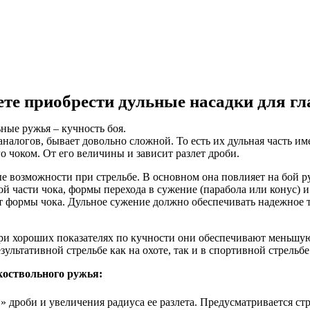
ете приобрести дульные насадки для г
ные ружья – кучность боя.
налогов, бывает довольно сложной. То есть их дульная часть име
о чоком. От его величины и зависит разлет дроби.
 возможности при стрельбе. В основном она повлияет на бой ру
й части чока, формы перехода в сужение (парабола или конус) и 
 от формы чока. Дульное сужение должно обеспечивать надежн
ри хороших показателях по кучности они обеспечивают меньшу
ультативной стрельбе как на охоте, так и в спортивной стрельбе
коствольного ружья:
 дроби и увеличения радиуса ее разлета. Предусматривается с