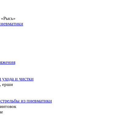
 «Рысь»
пневматики
ряжения
я ухода и чистки
, ерши
 стрельбы из пневматики
винтовок
ые