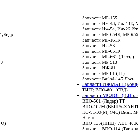
Запчасти МР-155
Запчасти Иж-43, Иж-43Е, 
Запчасти Иж-54, Иж-26,Иж
1,Кедр
Запчасти МР-654К, МР-65
Запчасти МР-161К
Запчасти Иж-53
Запчасти МР-651К
Запчасти МР-661 (Дрозд)
53
Запчасти МР-513
Запчасти ИЖ-81
Запчасти МР-81 (ТТ)
Запчасти Baikal-145 Лось
Запчасти ИЖМАШ (Конце
ТИГР, ВПО-801 (СВД)
Запчасти МОЛОТ (В.Пол
ВПО-501 (Лидер) ТТ
ВПО-102М (ВЕПРЬ-ХАНТЕР
КО-91/30(М),(МС) Винт.
Наган
ТО)
ВПО-135(ППШ), АВТ-40,К
Запчасти ВПО-114 (Таежни