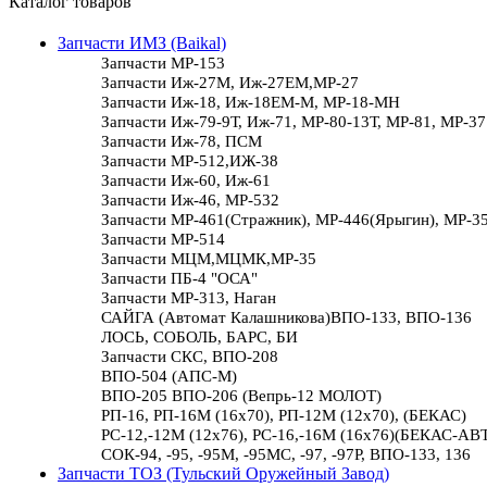
Каталог товаров
Запчасти ИМЗ (Baikal)
Запчасти МР-153
Запчасти Иж-27М, Иж-27ЕМ,МР-27
Запчасти Иж-18, Иж-18ЕМ-М, МР-18-МН
Запчасти Иж-79-9Т, Иж-71, МР-80-13Т, МР-81, МР-37
Запчасти Иж-78, ПСМ
Запчасти МР-512,ИЖ-38
Запчасти Иж-60, Иж-61
Запчасти Иж-46, МР-532
Запчасти МР-461(Стражник), МР-446(Ярыгин), МР-3
Запчасти МР-514
Запчасти МЦМ,МЦМК,МР-35
Запчасти ПБ-4 "ОСА"
Запчасти МР-313, Наган
САЙГА (Автомат Калашникова)ВПО-133, ВПО-136
ЛОСЬ, СОБОЛЬ, БАРС, БИ
Запчасти СКС, ВПО-208
ВПО-504 (АПС-М)
ВПО-205 ВПО-206 (Вепрь-12 МОЛОТ)
РП-16, РП-16М (16х70), РП-12М (12х70), (БЕКАС)
РС-12,-12М (12х76), РС-16,-16М (16х76)(БЕКАС-АВ
СОК-94, -95, -95М, -95МС, -97, -97Р, ВПО-133, 136
Запчасти ТОЗ (Тульский Оружейный Завод)