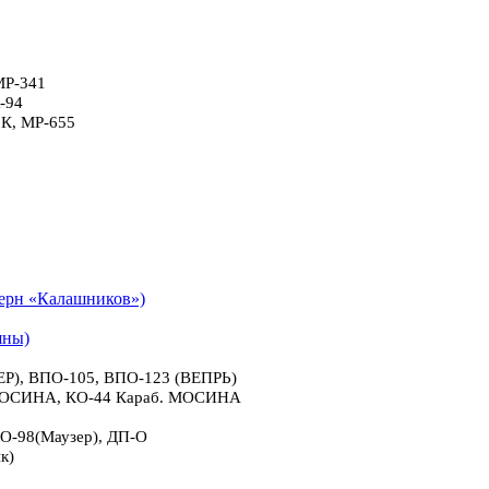
МР-341
-94
6К, МР-655
рн «Калашников»)
яны)
), ВПО-105, ВПО-123 (ВЕПРЬ)
 МОСИНА, КО-44 Караб. МОСИНА
О-98(Маузер), ДП-О
к)