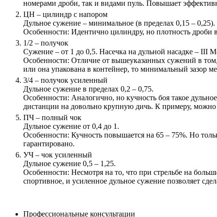
номерами дроби, так и видами пуль. Повышает эффективн
ЦН – цилиндр с напором
Дульное сужение – минимальное (в пределах 0,15 – 0,25).
Особенности: Идентично цилиндру, но плотность дроби 
1/2 – получок
Сужение – от 1 до 0,5. Насечка на дульной насадке – III Mo
Особенности: Отличие от вышеуказанных сужений в том, 
или она упакована в контейнер, то минимальный зазор ме
3/4 – получок усиленный
Дульное сужение в пределах 0,2 – 0,75.
Особенности: Аналогично, но кучность боя такое дульное
дистанции на довольно крупную дичь. К примеру, можно «
ПЧ – полный чок
Дульное сужение от 0,4 до 1.
Особенности: Кучность повышается на 65 – 75%. Но толь
гарантировано.
УЧ – чок усиленный
Дульное сужение 0,5 – 1,25.
Особенности: Несмотря на то, что при стрельбе на больш
спортивное, и усиленное дульное сужение позволяет сде
Профессиональные консультации