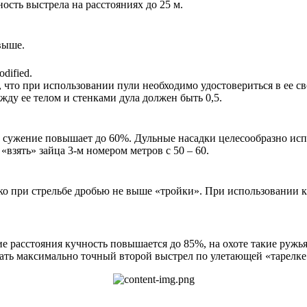
ость выстрела на расстояниях до 25 м.
выше.
dified.
что при использовании пули необходимо удостовериться в ее св
жду ее телом и стенками дула должен быть 0,5.
 сужение повышает до 60%. Дульные насадки целесообразно испол
взять» зайца 3-м номером метров с 50 – 60.
ко при стрельбе дробью не выше «тройки». При использовании ка
ие расстояния кучность повышается до 85%, на охоте такие ружь
лать максимально точный второй выстрел по улетающей «тарелке