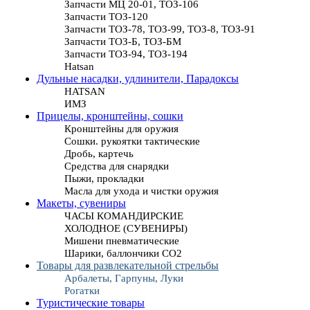
Запчасти МЦ 20-01, ТОЗ-106
Запчасти ТОЗ-120
Запчасти ТОЗ-78, ТОЗ-99, ТОЗ-8, ТОЗ-91
Запчасти ТОЗ-Б, ТОЗ-БМ
Запчасти ТОЗ-94, ТОЗ-194
Hatsan
Дульные насадки, удлинители, Парадоксы
HATSAN
ИМЗ
Прицелы, кронштейны, сошки
Кронштейны для оружия
Сошки. рукоятки тактические
Дробь, картечь
Средства для снарядки
Пыжи, прокладки
Масла для ухода и чистки оружия
Макеты, сувениры
ЧАСЫ КОМАНДИРСКИЕ
ХОЛОДНОЕ (СУВЕНИРЫ)
Мишени пневматические
Шарики, баллончики СО2
Товары для развлекательной стрельбы
Арбалеты, Гарпуны, Луки
Рогатки
Туристические товары